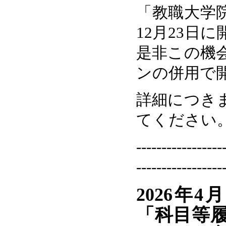
「教職大学院
12月23日
是非この機
ンの併用で
詳細につき
てください
-----------------
-----------------
2026年4
「科目等