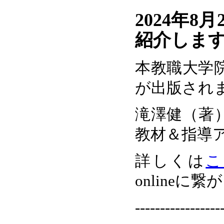
2024年
紹介しま
本教職大学
が出版され
滝澤健（著
教材＆指導アイ
詳しくは
こ
onlineに
-----------------