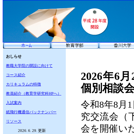
おしらせ
教職大学院の開設に向けて
2026年
コース紹介
カリキュラムの特徴
個別相談
教員紹介（教育学研究科HPへ）
令和8年8月
入試案内
紙飛行機通信バックナンバー
究交流会（
リソース
会を開催い
2026. 6. 29. 更新