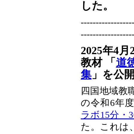
した。
-----------------
-----------------
2025年4
教材 「
道
集
」を公
四国地域教
の令和6年
ラボ15分・
た。これは