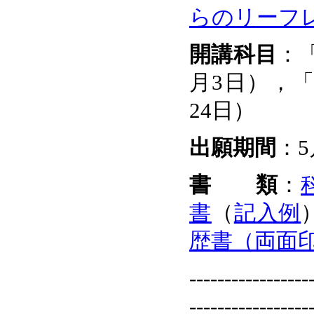
らのリーフレ
開講科目
：
月3日），「
24日）
出願期間
：5
書 類
：
書
（
記入例
歴書（両面
-----------------
-----------------