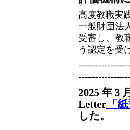
高度教職実
一般財団法
受審し、教
う認定を受
-----------------
-----------------
2025年
Letter
「紙
した。